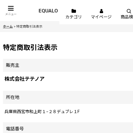
EQUALO
メニュー
カテゴリ
マイページ
商品検
ホーム
>
特定商取引法表示
特定商取引法表示
販売主
株式会社テテノア
所在地
兵庫県西宮市和上町１−２８デュブレ１F
電話番号