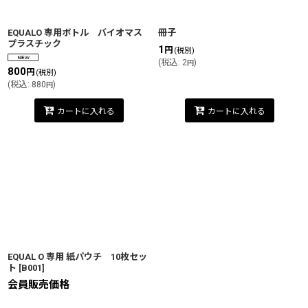
絞り込む
EQUALO 専用ボトル バイオマス
冊子
プラスチック
1
円
(税別)
(
税込
:
2
)
円
800
円
(税別)
(
税込
:
880
)
円
カートに入れる
カートに入れる
EQUAL O 専用 紙パウチ 10枚セッ
ト
[
B001
]
会員販売価格