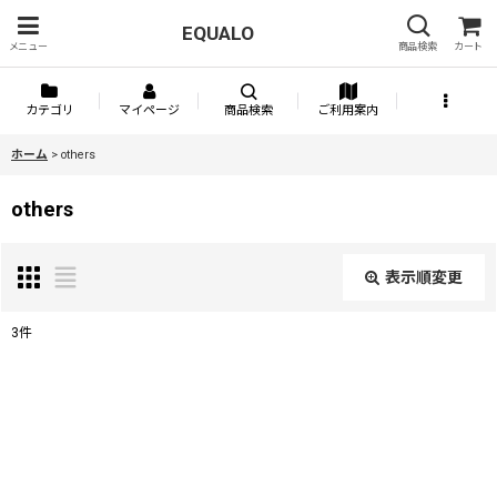
EQUALO
メニュー
商品検索
カート
カテゴリ
マイページ
商品検索
ご利用案内
ホーム
>
others
others
表示順変更
閉じる
3
件
表示数
:
並び順
: