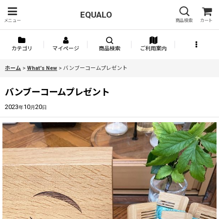
EQUALO
メニュー
商品検索
カート
カテゴリ
マイページ
商品検索
ご利用案内
ホーム
>
What's New
>
バンブーコームプレゼント
バンブーコームプレゼント
2023
10
20
年
月
日