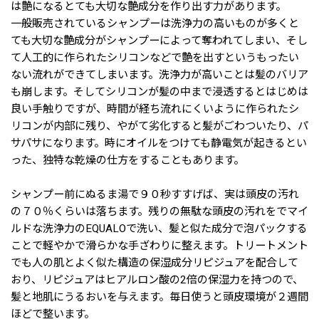
は艶になるとても大切な艶成分を作り出す力があります。
一般販売されているシャンプーは洗浄力の高いものが多くと
ても大切な艶成分がシャンプーによって奪われてしまい、そし
て人工的に作られたシリコンなどで艶を出すというもったい
ない流れができてしまいます。洗浄力が高いことは髪のバリア
も崩します。そしてシリコンが髪の中まで浸透するとはじめは
良い手触りですが、時間が経ち流れにくいように作られたシ
リコンが内部に残り、やがて劣化すると髪がごわついたり、パ
サパサになります。時にオイルをつけても静電気が起きるとい
った、独特な乾燥の仕方をすることもあります。
シャンプー前にぬるま湯で９０秒すすげば、実は頭皮の汚れ
の７０％くらいは落ちます。残りの無駄な頭皮の汚れをでマイ
ルドな洗浄力のEQUALOで洗い、髪と似た成分で泡パックする
ことで軽やかで滑らかな手ざわりに整えます。トリートメント
でも人の肌とよく似た構造の保湿成分リピジュアを配合して
おり、リピジュアはヒアルロン酸の2倍の保湿力を持つので、
髪と地肌にうるおいを与えます。毎日使うと頭皮環境が２週間
ほどで整います。