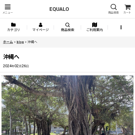
EQUALO
メニュー
商品検索
カート
カテゴリ
マイページ
商品検索
ご利用案内
ホーム
>
blog
>
沖縄へ
沖縄へ
2024
02
26
年
月
日